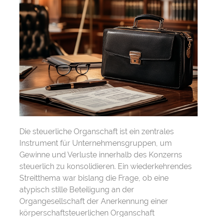
Die steuerliche Organschaft ist ein zentrales
Instrument für Unternehmensgruppen, um
Gewinne und Verluste innerhalb des Konzerns
steuerlich zu konsolidieren. Ein wiederkehrendes
Streitthema war bislang die Frage, ob eine
atypisch stille Beteiligung an der
Organgesellschaft der Anerkennung einer
körperschaftsteuerlichen Organschaft