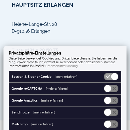
HAUPTSITZ ERLANGEN
Helene-Lange-Str. 28
D-91056 Erlangen
T: +49 9131 9 20 60 75
Privatsphäre-Einstellungen
F: +49 9131 9 20 60 76
Diese Seite verwendet Cookies und Drittanbieterdienste. Sie haben hier die
Möglichkeit diese (auch einzeln) zu akzeptieren oder abzulehnen. Weitere
E: info@phalanx.de
Informationen in unserer
Datenschutzerklärung
.
Session & Eigener Cookie
[mehr erfahren]
Google reCAPTCHA
[mehr erfahren]
Google Analytics
[mehr erfahren]
Sendinblue
[mehr erfahren]
Mailchimp
[mehr erfahren]