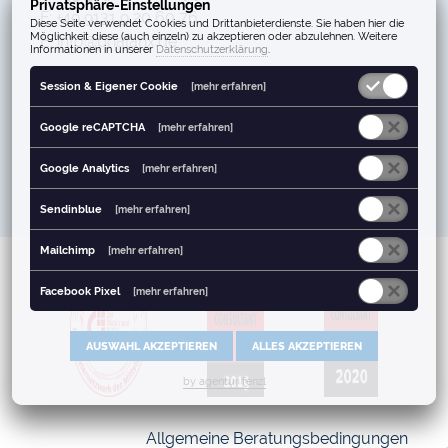
Privatsphäre-Einstellungen
F: +49 9131 9 20 60 76
Diese Seite verwendet Cookies und Drittanbieterdienste. Sie haben hier die
Möglichkeit diese (auch einzeln) zu akzeptieren oder abzulehnen. Weitere
E: info@phalanx.de
Informationen in unserer
Datenschutzerklärung
.
Session & Eigener Cookie
[mehr erfahren]
Google reCAPTCHA
[mehr erfahren]
Google Analytics
[mehr erfahren]
Sendinblue
[mehr erfahren]
Mailchimp
[mehr erfahren]
Facebook Pixel
[mehr erfahren]
AUSWAHL AKZEPTIEREN
ALLES AKZEPTIEREN
by agentur fenzl
Allgemeine Beratungsbedingungen