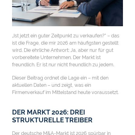
„Ist jetzt ein guter Zeitpunkt zu verkaufen?" – das
ist die Frage, die mir 2026 am häufigsten gestellt
wird. Die ehrliche Antwort: Ja, aber nur für gut
vorbereitete Unternehmen. Der Markt ist
freundlich. Er ist nur nicht freundlich zu jedem.
Dieser Beitrag ordnet die Lage ein – mit den
aktuellen Daten – und zeigt, was ein
Firmenverkauf im Mittelstand heute voraussetzt.
DER MARKT 2026: DREI
STRUKTURELLE TREIBER
Der deutsche M&A-Markt ist 2026 spürbar in