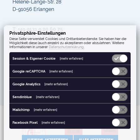
Helene-Lange-Str. 28
D-91056 Erlangen
T: +49 9131 9 20 60 75
Privatsphäre-Einstellungen
F: +49 9131 9 20 60 76
Diese Seite verwendet Cookies und Drittanbieterdienste. Sie haben hier die
Möglichkeit diese (auch einzeln) zu akzeptieren oder abzulehnen. Weitere
E: info@phalanx.de
Informationen in unserer
Datenschutzerklärung
.
Session & Eigener Cookie
[mehr erfahren]
Google reCAPTCHA
[mehr erfahren]
Google Analytics
[mehr erfahren]
Sendinblue
[mehr erfahren]
Mailchimp
[mehr erfahren]
Facebook Pixel
[mehr erfahren]
AUSWAHL AKZEPTIEREN
ALLES AKZEPTIEREN