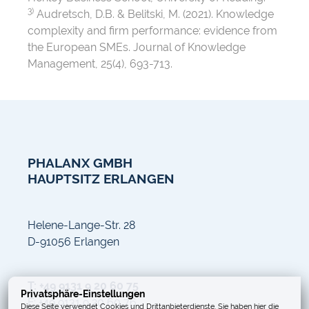
3)
Audretsch, D.B. & Belitski, M. (2021). Knowledge
complexity and firm performance: evidence from
the European SMEs. Journal of Knowledge
Management, 25(4), 693-713.
PHALANX GMBH
HAUPTSITZ ERLANGEN
Helene-Lange-Str. 28
D-91056 Erlangen
T: +49 9131 9 20 60 75
Privatsphäre-Einstellungen
F: +49 9131 9 20 60 76
Diese Seite verwendet Cookies und Drittanbieterdienste. Sie haben hier die