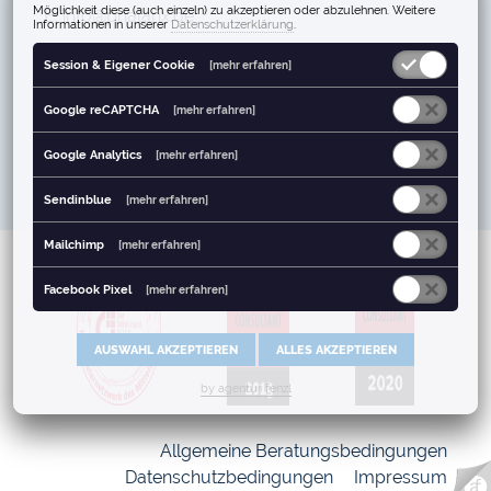
Möglichkeit diese (auch einzeln) zu akzeptieren oder abzulehnen. Weitere
E: info@phalanx.de
Informationen in unserer
Datenschutzerklärung
.
Session & Eigener Cookie
[mehr erfahren]
Google reCAPTCHA
[mehr erfahren]
Google Analytics
[mehr erfahren]
Sendinblue
[mehr erfahren]
Mailchimp
[mehr erfahren]
Facebook Pixel
[mehr erfahren]
AUSWAHL AKZEPTIEREN
ALLES AKZEPTIEREN
by agentur fenzl
Allgemeine Beratungsbedingungen
Datenschutzbedingungen
Impressum